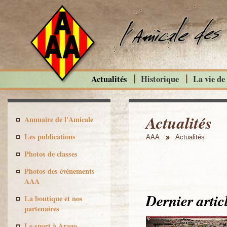
Actualités
Historique
La vie de
Actualités
Annuaire de l'Amicale
Les publications
AAA
Actualités
Photos de classes
Photos des événements
AAA
Dernier articl
La boutique et nos
partenaires
Le sport à Arago