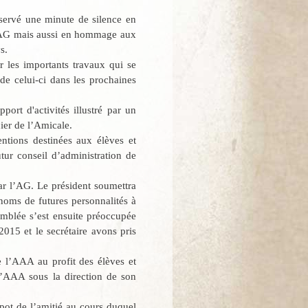
bservé une minute de silence en
e AG mais aussi en hommage aux
s.
r les importants travaux qui se
 de celui-ci dans les prochaines
port d'activités illustré par un
cier de l’Amicale.
tions destinées aux élèves et
ur conseil d’administration de
ar l’AG. Le président soumettra
noms de futures personnalités à
emblée s’est ensuite préoccupée
2015 et le secrétaire avons pris
e l’AAA au profit des élèves et
l’AAA sous la direction de son
pot de l’amitié au cours duquel