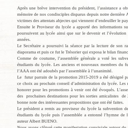
Après une brève intervention du président, l’assistance a o
mémoire de nos condisciples disparus depuis notre dernièr
victimes des attentats abjectes qui viennent d’endeuiller le pay
Ensuite le Proviseur du lycée a apporté des informations su
poursuivent au lycée ainsi que sur le devenir et l’évolution
années.
Le
Secrétaire a poursuivi la séance par la lecture de son rap
diaporama et puis ce fut le Trésorier qui exposa le bilan finan
Comme de coutume, l’assemblée générale a voté les subven
étudiants du lycée. Les anciens et nouveaux membres du fut
l’AAA ont été adoubés par l’assemblée à l’unanimité.
Le futur parrain de la promotion 2015-2019 a été désigné p
ce choix au prochain conseil d’administration du lycée. Les 
honorer pour les promotions à venir ont été évoqués. L’ass
des prochaines destinations pour les sorties amicalistes de 
bonne note des intéressantes propositions que ont été faites.
Le président a remis au proviseur du lycée la subvention d
étudiants du lycée puis l’assemblée a entonné l’hymne de 
auteur Albert BUENO.
Nous avons clôturé cette manifestation conviviale autour du 