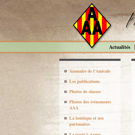
Actualités
Annuaire de l'Amicale
Les publications
Photos de classes
Photos des événements
AAA
La boutique et nos
partenaires
Le sport à Arago