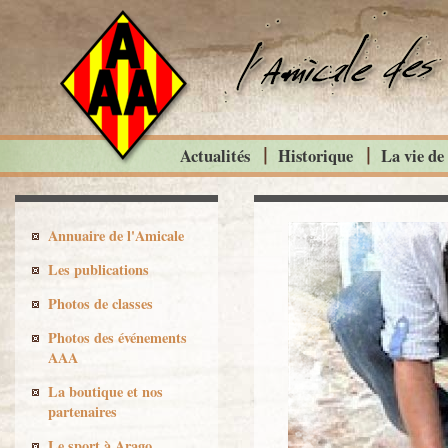
Actualités
Historique
La vie de
Annuaire de l'Amicale
Les publications
Photos de classes
Photos des événements
AAA
La boutique et nos
partenaires
Le sport à Arago