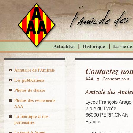
Actualités
Historique
La vie de
Contactez no
Annuaire de l'Amicale
Les publications
AAA
Contactez nous
Photos de classes
Amicale des Ancie
Photos des événements
Lycée François Arago
AAA
2 rue du Lycée
66000 PERPIGNAN
La boutique et nos
France
partenaires
Le sport à Arago