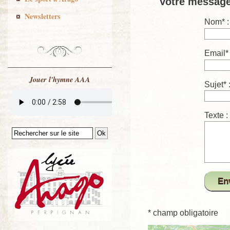
Votre messag
Newsletters
Nom
*
:
Email
*
Jouer l'hymne AAA
Sujet
*
Texte
:
* champ obligatoire