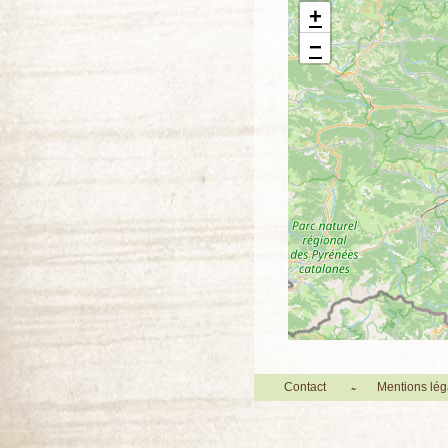
+
−
Contact
Mentions lég