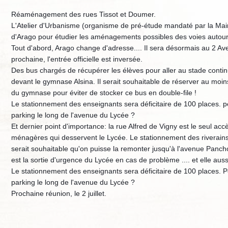
Réaménagement des rues Tissot et Doumer.
L'Atelier d'Urbanisme (organisme de pré-étude mandaté par la Mair
d'Arago pour étudier les aménagements possibles des voies autour
Tout d'abord, Arago change d'adresse.... Il sera désormais au 2 Av
prochaine, l'entrée officielle est inversée.
Des bus chargés de récupérer les élèves pour aller au stade continu
devant le gymnase Alsin
a. Il serait souhaitable de réserver au mo
du gymnase pour éviter de stocker ce bus en double-file !
Le stationnement des enseignants sera déficitaire de 100 places. pe
parking le long de l'avenue du Lycée ?
Et dernier point d'importance: la rue Alfred de Vigny est le seul ac
ménagères qui desservent le Lycée. Le stationnement des riverains l
serait souhaitable qu'on puisse la remonter jusqu'à l'avenue Pancho
est la sortie d'urgence du Lycée en cas de problème .... et elle au
Le stationnement des enseignants sera déficitaire de 100 places. Pe
parking le long de l'avenue du Lycée ?
Prochaine réunion, le 2 juillet.