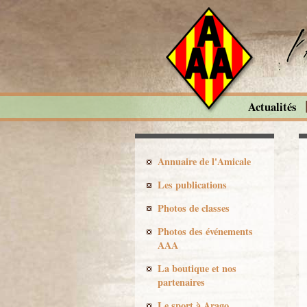
Actualités
Annuaire de l'Amicale
Les publications
Photos de classes
Photos des événements
AAA
La boutique et nos
partenaires
Le sport à Arago