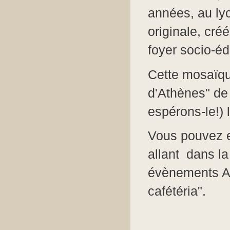
années, au ly
originale, créé
foyer socio-éd
Cette mosaïque
d'Athènes" de
espérons-le!) l
Vous pouvez e
allant dans l
évènements AA
cafétéria".