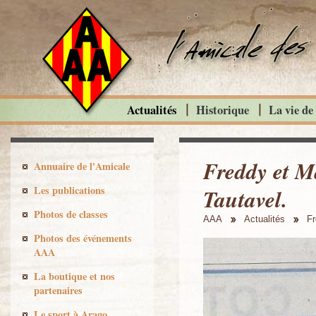
Actualités
Historique
La vie de
Freddy et 
Annuaire de l'Amicale
Les publications
Tautavel.
Photos de classes
AAA
Actualités
Fr
Photos des événements
AAA
La boutique et nos
partenaires
Le sport à Arago