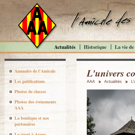
Actualités
Historique
La vie de
L'univers c
Annuaire de l'Amicale
Les publications
AAA
Actualités
L'
Photos de classes
Photos des événements
AAA
La boutique et nos
partenaires
Le sport à Arago