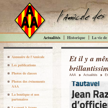
Actualités
Historique
La vie de
Et il y a mê
Annuaire de l'Amicale
Les publications
brillantissi
Photos de classes
AAA
Actualités
Et
Photos des événements
AAA
La boutique et nos
partenaires
Le sport à Arago