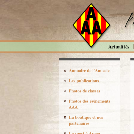
Actualités
Annuaire de l'Amicale
Les publications
Photos de classes
Photos des événements
AAA
La boutique et nos
partenaires
Le sport à Arago