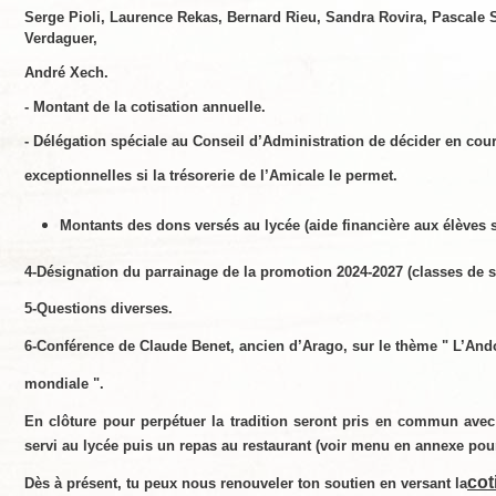
Serge Pioli,
Laurence Rekas,
Bernard Rieu, Sandra Rovira,
Pascale 
Verdaguer,
André Xech.
- Montant de la cotisation annuelle.
- Délégation spéciale au Conseil d’Administration de décider en co
exceptionnelles si la trésorerie de l’Amicale le permet.
Montants des dons versés au lycée (a
ide financière aux élèves 
4-Désignation du parrainage de la promotion 2024-2027 (classes de 
5-Questions diverses.
6-Conférence de Claude Benet, ancien d’Arago, sur le thème "
L’And
mondiale
".
En clôture
pour perpétuer la tradition seront pris en commun
avec
servi au lycée puis un repas au restaurant (voir menu en annexe pour
cot
Dès à présent, tu peux nous renouveler ton soutien en versant la