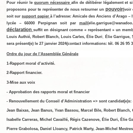
Pour réunir le
quorum nécessaire
afin de délibérer légalement et s
pouvoir
proposons pour te représenter de nous retourner un
(voir
soit sur
support papier
à l’adresse:
Amicale des Anciens d’Arago – l
lycée – 66000 Perpignan
soit par
mail
(
elie.garrigue@wanadoo.
déclaration
suffit en désignant
comme « représentant » un mem
Louis Authié, Robert Blanch, Louis Carles, Élie Duri
,
Élie Garrigue, 
sera présent(e) le 27 janvier 2024
(c
ontact
informations: tél. 06 26 95 3
Ordre du jour de l’Assemblée Générale
1-Rapport moral d’activité.
2-Rapport financier.
3-Mise aux voix
- Approbation des rapports moral et financier
- Renouvellement du Conseil d’Administration => sont candidat(e)s: 
Jean Baixas,
Jean Banus, Yvan Bassou, Marcel Bile, Robert Blanch, 
Isabelle Carreras, Michel Cavaillé, Régis Cazenove, Élie Duri, Élie 
Pierre Grabolosa,
Daniel Lloancy, Patrick Marty, Jean-Michel Mestres