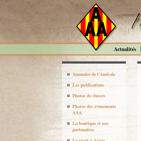
Actualités
Annuaire de l'Amicale
Les publications
Photos de classes
Photos des événements
AAA
La boutique et nos
partenaires
Le sport à Arago