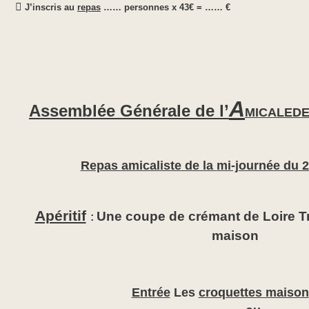

J’inscris au
repas
…… personnes x 43
€ = …… €
A
Assemblée Générale de l’
MICALE
D
Repas amicaliste de la
mi-journée du 2
Apéritif
Une coupe de crémant de Loire 
:
maison
Entrée
Les
croquettes maison