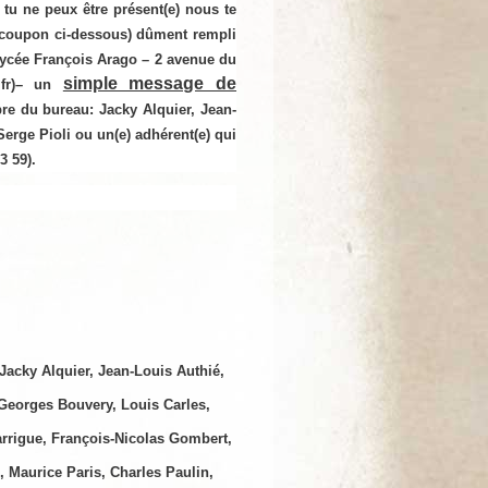
i tu ne peux être présent(e) nous te
 coupon ci-dessous) dûment rempli
ycée François Arago – 2 avenue du
simple message de
fr
)
– un
bre du
bureau
:
Jacky Alquier, Jean-
Serge Pioli
ou un(e) adhérent(e) qui
3 59).
Jacky Alquier, Jean-Louis Authié,
Georges Bouvery, Louis Carles,
Garrigue, François-Nicolas Gombert,
, Maurice Paris, Charles Paulin,