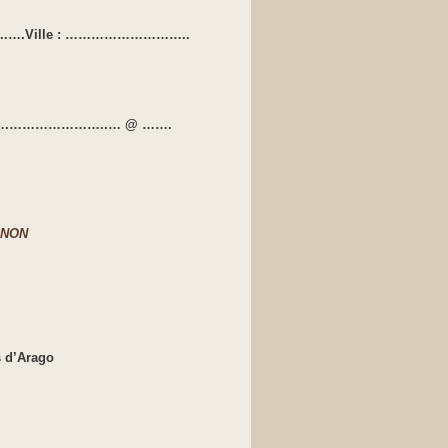
Ville : ………………………..
…….…………………..… @ …….
I NON
s d’Arago