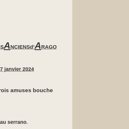
A
A
ES
NCIENS
d’
RAGO
7 janvier 2024
Trois amuses bouche
au serrano
.