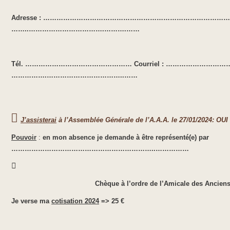
Adresse : …………………………………………………………………………..….
……..…………………………….……….……
Tél. …………………………………………
Courriel : ……………………
…………….……………………………..……

J’assisterai
à l’Assemblée Générale de l’A.A.A. le 27/01/2024: OU
Pouvoir
:
en mon absence je demande à être représenté(e) par
………………………………………………………..……………

Chèque à l’ordre de l’Amicale des Ancien
Je verse ma
cotisation 2024
=> 25 €