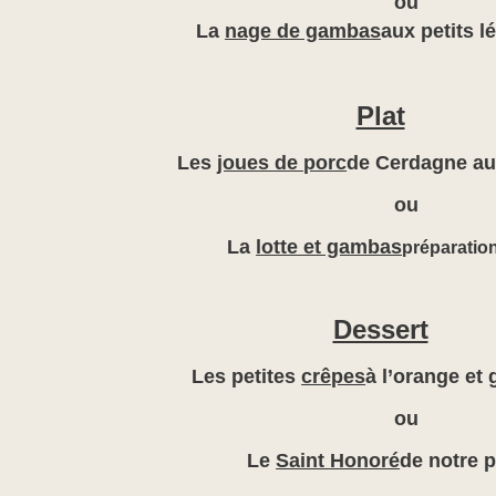
ou
La
nage de gambas
aux petits 
Plat
Les
joues de porc
de Cerdagne au
ou
La
lotte et gambas
préparatio
Dessert
Les petites
crêpes
à l’orange et
ou
Le
Saint Honoré
de notre p