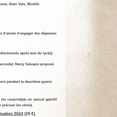
Seret,
Alain Vals,
Mireille
urs d’année d’engager des dépenses
sélectionnés après avis du lycée)
.
seconde): Henry Salvayre proposé.
orre pendant la deuxième guerre
 les conjoint(e)s
un amical apéritif
 préciser les choix).
isation 2024
(25 €).