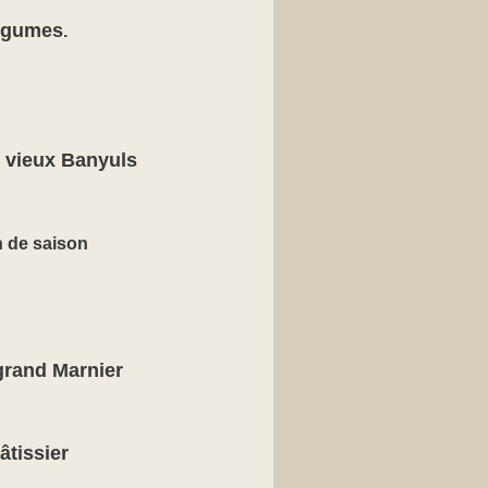
légumes
.
 vieux Banyuls
n de saison
 grand Marnier
âtissier