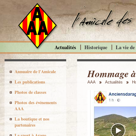
Actualités
Historique
La vie de
Hommage à 
Annuaire de l'Amicale
Les publications
AAA
Actualités
H
Photos de classes
Photos des événements
AAA
La boutique et nos
partenaires
Le sport à Arago