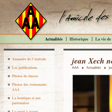
Actualités
Historique
La vie de
jean Xech no
Annuaire de l'Amicale
Les publications
AAA
Actualités
je
Photos de classes
Photos des événements
AAA
La boutique et nos
partenaires
Le sport à Arago