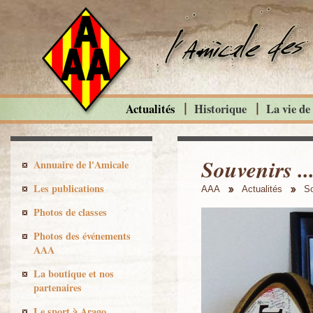
Actualités
Historique
La vie de
Souvenirs ..
Annuaire de l'Amicale
Les publications
AAA
Actualités
So
Photos de classes
Photos des événements
AAA
La boutique et nos
partenaires
Le sport à Arago