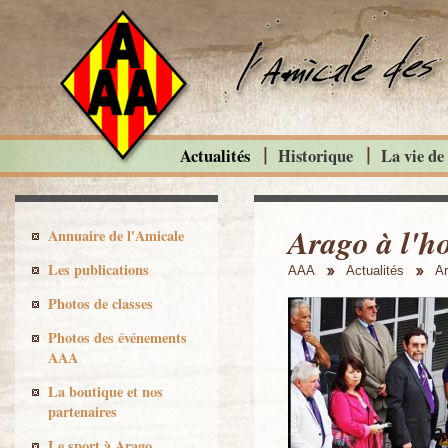
Actualités
Historique
La vie de
Arago à l'h
Annuaire de l'Amicale
Les publications
AAA
Actualités
Ar
Photos de classes
Photos des événements
AAA
La boutique et nos
partenaires
Le sport à Arago