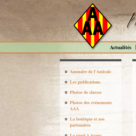
Actualités
Annuaire de l'Amicale
Les publications
Photos de classes
Photos des événements
AAA
La boutique et nos
partenaires
Le sport à Arago