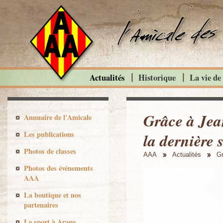
Actualités
Historique
La vie de
Grâce à Jea
Annuaire de l'Amicale
Les publications
la dernière 
Photos de classes
AAA
Actualités
Gr
Photos des événements
AAA
La boutique et nos
partenaires
Le sport à Arago