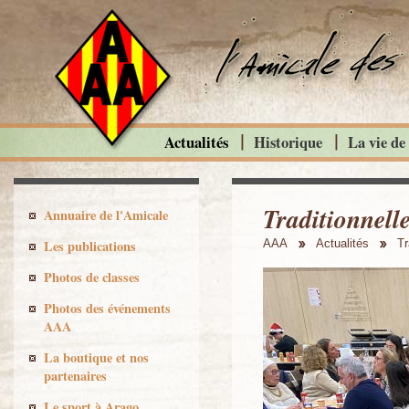
Actualités
Historique
La vie de
Traditionnelle
Annuaire de l'Amicale
Les publications
AAA
Actualités
Tr
Photos de classes
Photos des événements
AAA
La boutique et nos
partenaires
Le sport à Arago