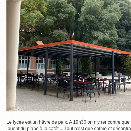
Le lycée est un hâvre de paix. A 19h30 on n'y rencontre que l
jouent du piano à la cafét ... Tout n'est que calme et décontrac