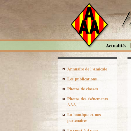
Actualités
Annuaire de l'Amicale
Les publications
Photos de classes
Photos des événements
AAA
La boutique et nos
partenaires
Le sport à Arago