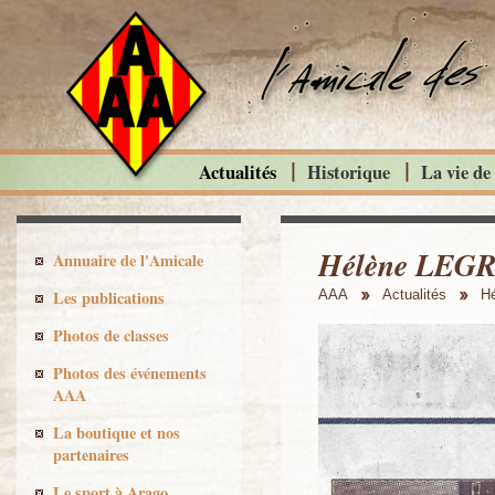
Actualités
Historique
La vie de
Hélène LEGRA
Annuaire de l'Amicale
Les publications
AAA
Actualités
Hé
Photos de classes
Photos des événements
AAA
La boutique et nos
partenaires
Le sport à Arago