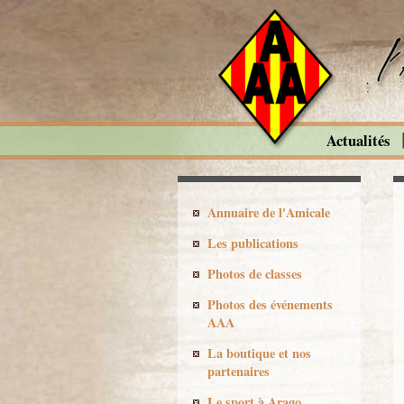
Actualités
Annuaire de l'Amicale
Les publications
Photos de classes
Photos des événements
AAA
La boutique et nos
partenaires
Le sport à Arago