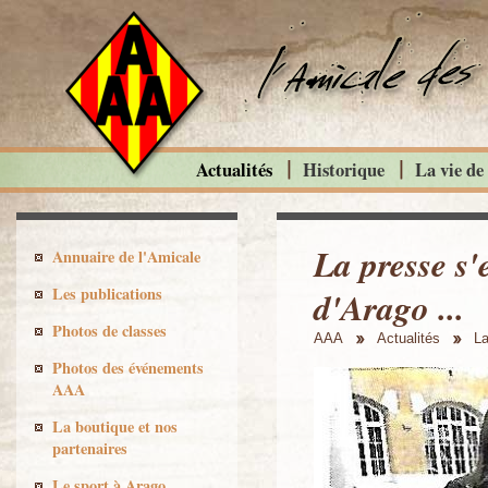
Actualités
Historique
La vie de
La presse s'
Annuaire de l'Amicale
Les publications
d'Arago ...
Photos de classes
AAA
Actualités
La
Photos des événements
AAA
La boutique et nos
partenaires
Le sport à Arago