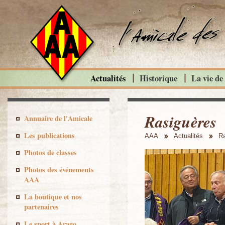
Actualités
Historique
La vie de
Rasiguères
Annuaire de l'Amicale
Les publications
AAA
Actualités
Ra
Photos de classes
Photos des événements
AAA
La boutique et nos
partenaires
Le sport à Arago