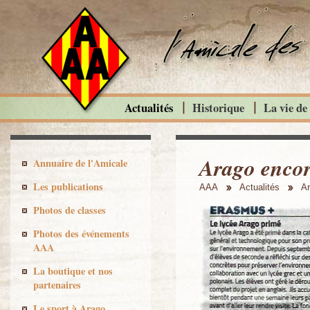
Actualités
Historique
La vie de
Arago encore
Annuaire de l'Amicale
Les publications
AAA
Actualités
Ar
Photos de classes
Photos des événements
AAA
La boutique et nos
partenaires
Le sport à Arago