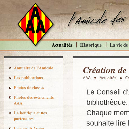
Actualités
Historique
La vie de
Création de
Annuaire de l'Amicale
Les publications
AAA
Actualités
Cr
Photos de classes
Le Conseil d
Photos des événements
bibliothèque.
AAA
Chaque membr
La boutique et nos
partenaires
souhaite lir
Le sport à Arago