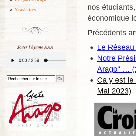
nos étudiants,
Newsletters
économique lo
Précédents arti
Le Réseau A
Jouer l'hymne AAA
Notre Prési
Arago" … (1
Ca y est le
Mai 2023)