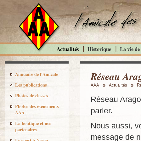
Actualités
Historique
La vie de
Réseau Arago
Annuaire de l'Amicale
Les publications
AAA
Actualités
Ré
Photos de classes
Réseau Arago :
Photos des événements
parler.
AAA
La boutique et nos
Nous aussi, v
partenaires
message de not
Le sport à Arago