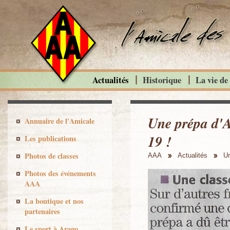
Actualités
Historique
La vie de
Une prépa d'
Annuaire de l'Amicale
19 !
Les publications
Photos de classes
AAA
Actualités
Un
Photos des événements
AAA
La boutique et nos
partenaires
Le sport à Arago