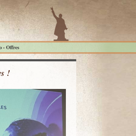
 - Offres
s !