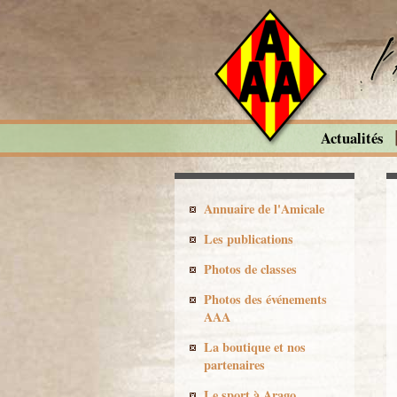
Actualités
Annuaire de l'Amicale
Les publications
Photos de classes
Photos des événements
AAA
La boutique et nos
partenaires
Le sport à Arago