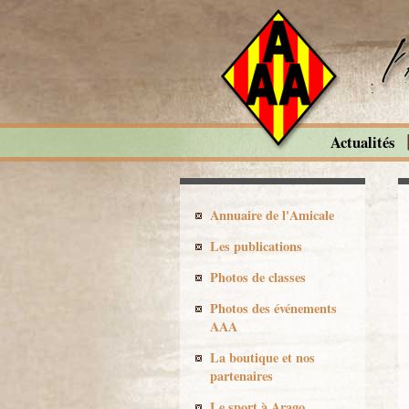
Actualités
Annuaire de l'Amicale
Les publications
Photos de classes
Photos des événements
AAA
La boutique et nos
partenaires
Le sport à Arago