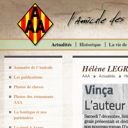
Actualités
Historique
La vie de
Hélène LEGR
Annuaire de l'Amicale
Les publications
AAA
Actualités
H
Photos de classes
Photos des événements
AAA
La boutique et nos
partenaires
Le sport à Arago