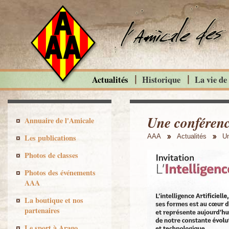
Actualités
Historique
La vie de
Une conférenc
Annuaire de l'Amicale
Les publications
AAA
Actualités
Un
Photos de classes
Photos des événements
AAA
La boutique et nos
partenaires
Le sport à Arago