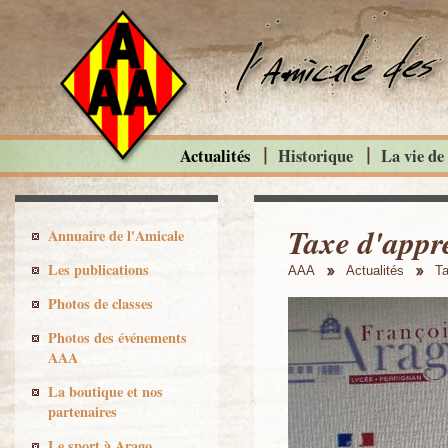
Actualités
Historique
La vie de
Taxe d'appr
Annuaire de l'Amicale
Les publications
AAA
Actualités
Ta
Photos de classes
Photos des événements
AAA
La boutique et nos
partenaires
Le sport à Arago