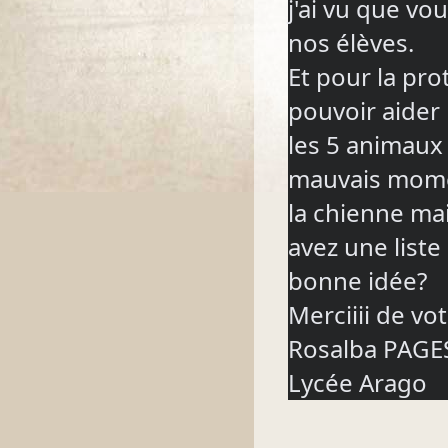
j'ai vu que vo
nos élèves.
Et pour la pro
pouvoir aider l
les 5 animaux
mauvais momen
la chienne mais 
avez une liste
bonne idée?
Merciiii de vo
Rosalba PAGES
Lycée Arago