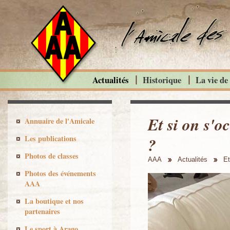
Actualités
Historique
La vie de
Et si on s'o
Annuaire de l'Amicale
Les publications
?
Photos de classes
AAA
Actualités
Et
Photos des événements
AAA
La boutique et nos
partenaires
Le sport à Arago