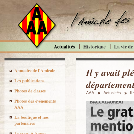
Actualités
Historique
La vie de
Il y avait p
Annuaire de l'Amicale
Les publications
département
Photos de classes
AAA
Actualités
Il
Photos des événements
AAA
La boutique et nos
partenaires
Le sport à Arago