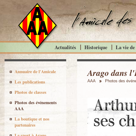
Actualités
Historique
La vie de
Arago dans l
Annuaire de l'Amicale
Les publications
AAA
Photos des évé
Photos de classes
Photos des événements
AAA
La boutique et nos
partenaires
Le sport à Arago