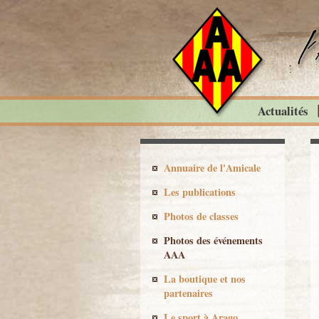
Actualités
Annuaire de l'Amicale
Les publications
Photos de classes
Photos des événements
AAA
La boutique et nos
partenaires
Le sport à Arago