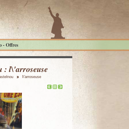
 - Offres
: l\'arroseuse
astelnou
l\'arroseuse