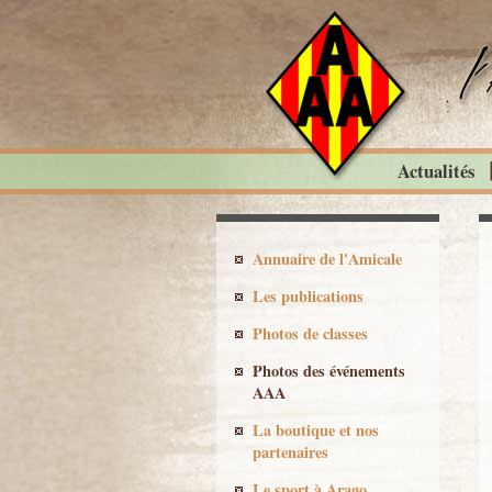
Actualités
Annuaire de l'Amicale
Les publications
Photos de classes
Photos des événements
AAA
La boutique et nos
partenaires
Le sport à Arago