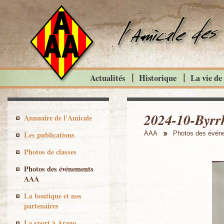
Actualités
Historique
La vie de
2024-10-Byrrh
Annuaire de l'Amicale
Les publications
AAA
Photos des évé
Photos de classes
Photos des événements
AAA
La boutique et nos
partenaires
Le sport à Arago