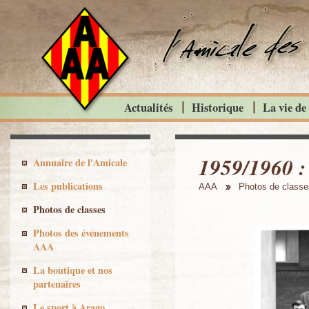
Actualités
Historique
La vie de
1959/1960 
Annuaire de l'Amicale
Les publications
AAA
Photos de classe
Photos de classes
Photos des événements
AAA
La boutique et nos
partenaires
Le sport à Arago