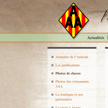
Actualités
Annuaire de l'Amicale
Les publications
Photos de classes
Photos des événements
AAA
La boutique et nos
partenaires
Le sport à Arago