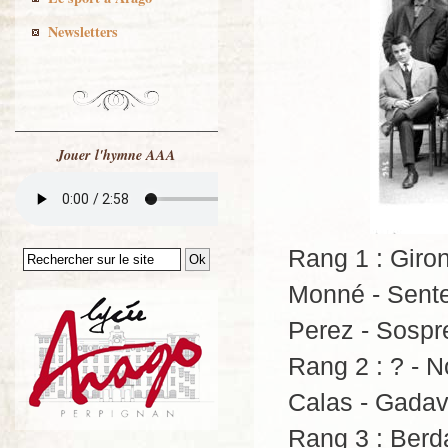
Newsletters
Jouer l'hymne AAA
Rang 1 : Giron
Monné - Sente
Perez - Sospr
Rang 2 : ? - No
Calas - Gada
Rang 3 : Berd