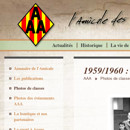
Actualités
Historique
La vie de
1959/1960 
Annuaire de l'Amicale
Les publications
AAA
Photos de classe
Photos de classes
Photos des événements
AAA
La boutique et nos
partenaires
Le sport à Arago