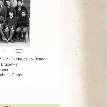
- ? - ? - Naudeillo-Tixador
- Bruce-?-?
alanne
ubert - Carrére -
Crédits