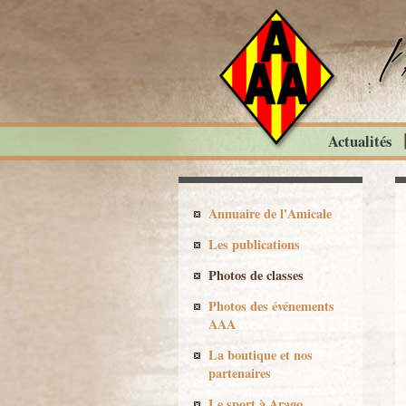
Actualités
Annuaire de l'Amicale
Les publications
Photos de classes
Photos des événements
AAA
La boutique et nos
partenaires
Le sport à Arago