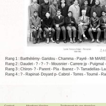
Rang 1 : Barthélémy- Garidou - Chamma - Payré - Mr MARES 
Rang 2 : Daudet - ? - ? - ? - Mousnier - Carrere jp - Puigmal 
Rang 3 : Chiron- ? - Parent - Pla - Ibanez - ?- Tarradellas- L
Rang 4 : ? - Rapinat- Doyard p- Cabrol - Torres - Tourné - Ra
Contact
Mentions légales
Traitement de vos données