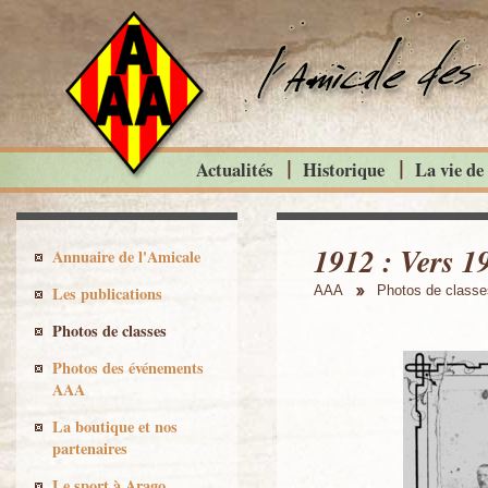
Actualités
Historique
La vie de
1912 : Vers 1
Annuaire de l'Amicale
Les publications
AAA
Photos de classe
Photos de classes
Photos des événements
AAA
La boutique et nos
partenaires
Le sport à Arago