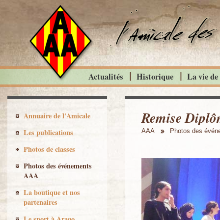
Actualités
Historique
La vie de
Remise Diplô
Annuaire de l'Amicale
Les publications
AAA
Photos des évé
Photos de classes
Photos des événements
AAA
La boutique et nos
partenaires
Le sport à Arago