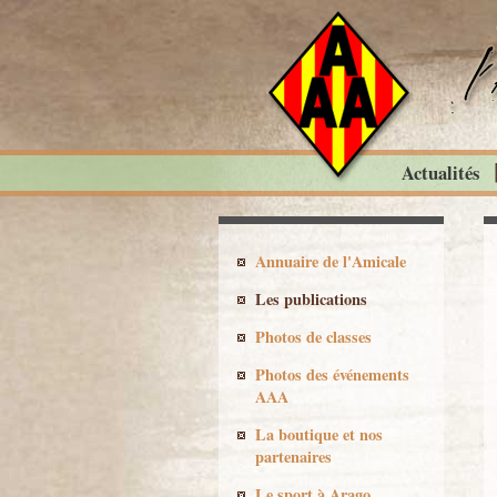
Actualités
Annuaire de l'Amicale
Les publications
Photos de classes
Photos des événements
AAA
La boutique et nos
partenaires
Le sport à Arago