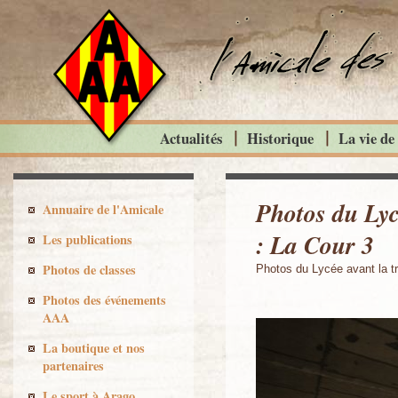
Actualités
Historique
La vie de
Photos du Lyc
Annuaire de l'Amicale
: La Cour 3
Les publications
Photos de classes
Photos du Lycée avant la t
Photos des événements
AAA
La boutique et nos
partenaires
Le sport à Arago