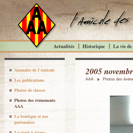
Actualités
Historique
La vie de
2005 novembre
Annuaire de l'Amicale
Les publications
AAA
Photos des évé
Photos de classes
Photos des événements
AAA
La boutique et nos
partenaires
Le sport à Arago