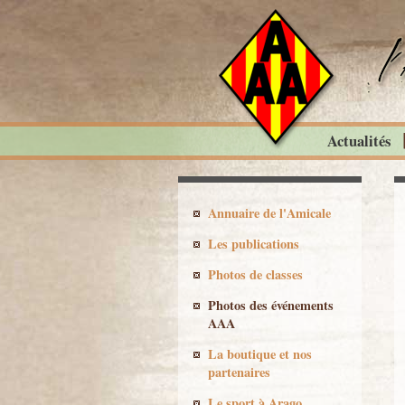
Actualités
Annuaire de l'Amicale
Les publications
Photos de classes
Photos des événements
AAA
La boutique et nos
partenaires
Le sport à Arago