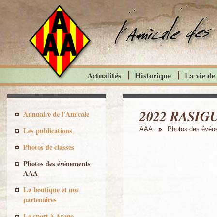
Actualités
Historique
La vie de
2022 RASIGU
Annuaire de l'Amicale
Les publications
AAA
Photos des évé
Photos de classes
Photos des événements
AAA
La boutique et nos
partenaires
Le sport à Arago