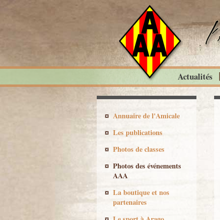
Actualités
Annuaire de l'Amicale
Les publications
Photos de classes
Photos des événements
AAA
La boutique et nos
partenaires
Le sport à Arago