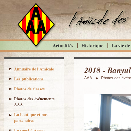
Actualités
Historique
La vie de
2018 - Banyuls
Annuaire de l'Amicale
Les publications
AAA
Photos des évé
Photos de classes
Photos des événements
AAA
La boutique et nos
partenaires
Le sport à Arago